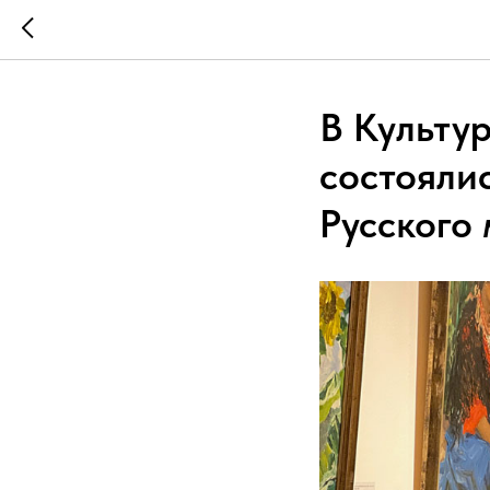
В Культу
состояли
Русского 