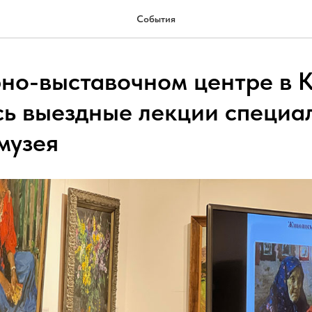
События
рно-выставочном центре в 
сь выездные лекции специа
музея