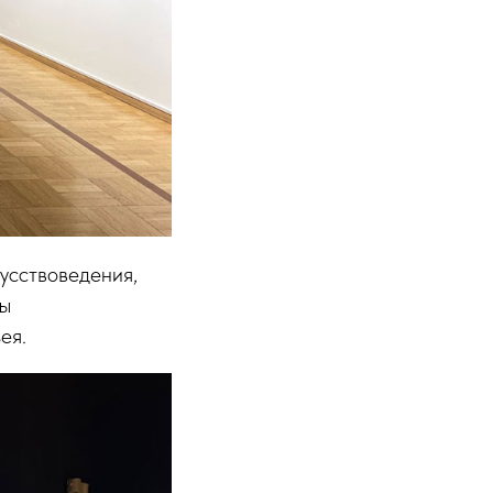
усствоведения,
бы
ея.