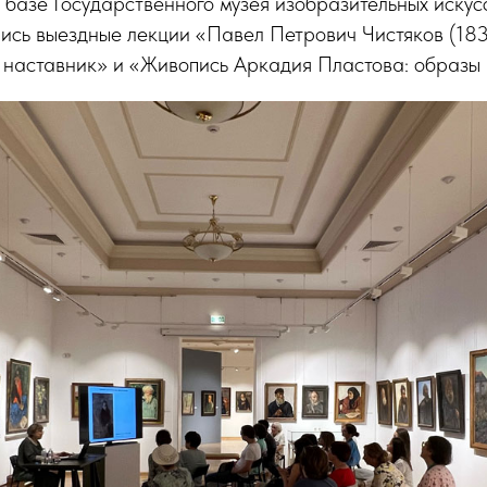
а базе Государственного музея изобразительных искус
лись выездные лекции «Павел Петрович Чистяков (183
, наставник» и «Живопись Аркадия Пластова: образы 