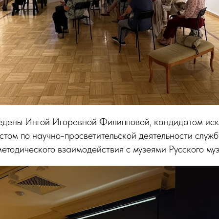
едены Ингой Игоревной Филипповой, кандидатом иск
том по научно-просветительской деятельности служ
етодического взаимодействия с музеями Русского муз